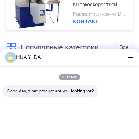
высокоскоростной
койлер кручения осей
Подлежит обсуждению MOQ:1 комплект
весны КНК
КОНТАКТ
Популярные категории
Все
HUA YI DA
Машина весны
машина весны cnc
свертываясь
4:32 PM
спиралью
Good day, what product are you looking for?
Машина пружины
Гибочная машина
сжатия
весны
гибочная машина
провод формируя
провода
машину