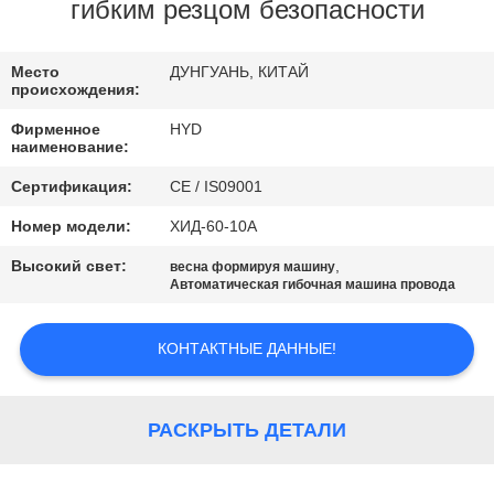
КАЧЕСТВА
гибким резцом безопасности
СВЯЖИТЕСЬ
Место
ДУНГУАНЬ, КИТАЙ
происхождения:
МЫ
Фирменное
HYD
наименование:
НОВОСТИ
Сертификация:
CE / IS09001
Номер модели:
ХИД-60-10А
СПРОСИТЕ
Высокий свет:
,
весна формируя машину
ЦИТАТУ
Автоматическая гибочная машина провода
КОНТАКТНЫЕ ДАННЫЕ!
КАРТА
САЙТА
РАСКРЫТЬ ДЕТАЛИ
PRIVACY