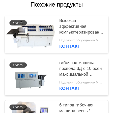
POLICY
Похожие продукты
Высокая
эффективная
компьютеризированная
гибочная машина
Подлежит обсуждению MOQ:1 комплект
весны с 10 осями
КОНТАКТ
гибочная машина
провода 3Д с 10 осей
максимальной
питаясь скоростью
Подлежит обсуждению MOQ:1 комплект
70м 8 осей к/минута
КОНТАКТ
6 типов гибочная
машина весны/