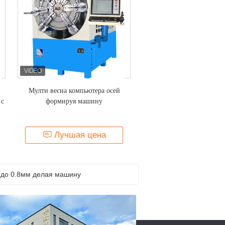
Мулти весна компьютера осей
 с
формируя машину
Лучшая цена
Функциональное легкой машины весны деятельности автоматической Мулти с пультом управления 5,7 дюймов