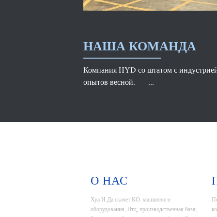
НАША КОМАНДА
Компания HYD со штатом с индустрие
опытов весной. ...
О НАС
Хуа И Да скачет КО. машинного
П
оборудования, Лтд, производственная база;
к