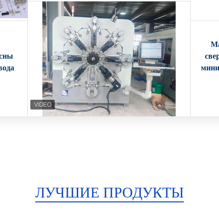
М
есны
све
вода
мини
ЛУЧШИЕ ПРОДУКТЫ