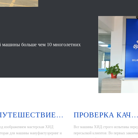
й машины больше чем 10 многолетних
ПУТЕШЕСТВИЕ ФАБРИКИ
ПРОВЕРКА КАЧЕСТ
од изображением мастерская ХИД
Все машины ХИД строго испытаны пере
оторая для машины мануфактуэреринг и
пересылкой клиентов: Во первых закончи