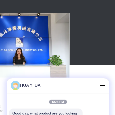
HUA YI DA
ВА
СВЯЖИТЕСЬ МЫ
6:24 PM
д
Адрес : 101, 4-ое здание, дорога No.1
те
Xingyue, городок Dalingshan, Dongguan,
Good day, what product are you looking 