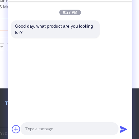
винтового нареза Модель HYD-QC-16
6 Максимальная дл...
Подробнее
8:27 PM
Good day, what product are you looking 
for?
>>
>|
Телефон:
86-0769-82786825
 Da Spring Machinery Co., Ltd. All Rights Reserved.