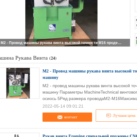
M2 - Провод машины рукава винта высокой точности M16 продетый нитку формируя машину
шина Рукава Винта
(24)
M2 - Провод машины рукава винта высокой т
машину
M2 - провод машины рукава винта высокой т
машину Параметры MachineTechnical винтов
осиось 5Ряд размера проводаM2-M16Максима
2022-05-14 09:01:21
Лучшая цена
контакт
Рукав винта Froming спиральной пружины CN