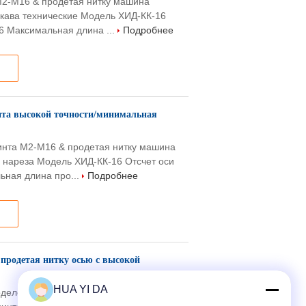
М2-М16 & продетая нитку машина
кава технические Модель ХИД-КК-16
6 Максимальная длина ...
Подробнее
та высокой точности/минимальная
инта М2-М16 & продетая нитку машина
 нареза Модель ХИД-КК-16 Отсчет оси
ьная длина про...
Подробнее
продетая нитку осью с высокой
HUA YI DA
дело нитку машину рукава экипажа