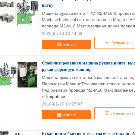
нитку
Машина рукава винта HYD M2-M16 & продета
MachineTechnical винтового нареза Модель H
провода M2-M16 Максимальная длина провода
2022-05-13 10:44:38
Лучшая цена
контакт
Стабилизированная машина рукава винта, вы
рукав формируя машину
Машина рукава винта осей конюшни 5 для ря
Параметры МачинеТечникал винтового нареза
Ряд размера провода М2-М16 Максимальная д
Подробнее
2018-01-25 10:07:03
Лучшая цена
контакт
Рукав винта быстрого хода сразу изготовляя 