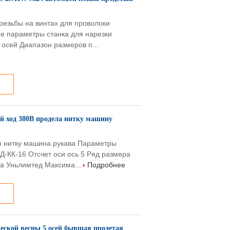
резьбы на винтах для проволоки
е параметры станка для нарезки
осей Диапазон размеров п...
 ход 380В продела нитку машину
я нитку машина рукава Параметры
-КК-16 Отсчет оси ось 5 Ряд размера
а Уньлимтед Максима...
Подробнее
еской весны 5 осей бывшая продетая