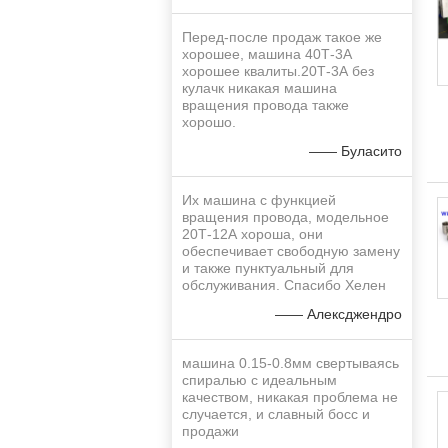
Перед-после продаж такое же
хорошее, машина 40Т-3А
хорошее квалиты.20Т-3А без
кулачк никакая машина
вращения провода также
хорошо.
—— Буласито
Их машина с функцией
вращения провода, модельное
20Т-12А хороша, они
обеспечивает свободную замену
и также пунктуальный для
обслуживания. Спасибо Хелен
—— Алексджендро
машина 0.15-0.8мм свертываясь
спиралью с идеальным
качеством, никакая проблема не
случается, и славный босс и
продажи