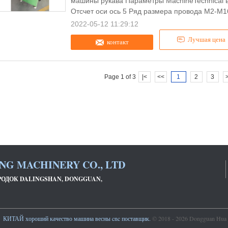
машины рукава Параметры MachineTechnical 
Отсчет оси ось 5 Ряд размера провода M2-M1
2022-05-12 11:29:12
Лучшая цена
контакт
Page 1 of 3
|<
<<
1
2
3
NG MACHINERY CO., LTD
ГОРОДОК DALINGSHAN, DONGGUAN,
КИТАЙ хороший качество машина весны cnc поставщик.
© 2018 - 2026 Dongguan Hua Yi