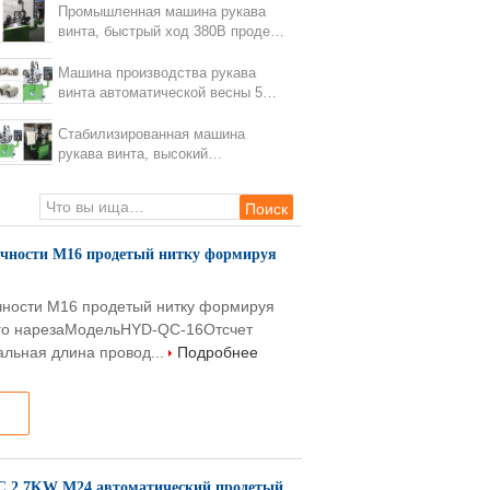
делая машину
Промышленная машина рукава
винта, быстрый ход 380В продела
нитку машину рукава
Машина производства рукава
винта автоматической весны 5
осей бывшая продетая нитку
Стабилизированная машина
рукава винта, высокий
эффективный продетый нитку
рукав формируя машину
очности M16 продетый нитку формируя
очности M16 продетый нитку формируя
ого нарезаМодельHYD-QC-16Отсчет
льная длина провод...
Подробнее
C 2.7KW M24 автоматический продетый