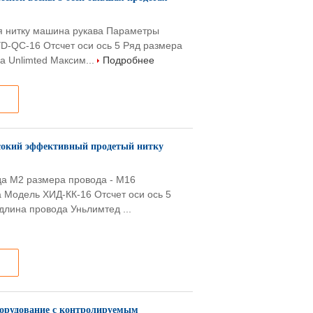
я нитку машина рукава Параметры
YD-QC-16 Отсчет оси ось 5 Ряд размера
 Unlimted Максим...
Подробнее
сокий эффективный продетый нитку
да М2 размера провода - М16
 Модель ХИД-КК-16 Отсчет оси ось 5
лина провода Уньлимтед ...
оборудование с контролируемым