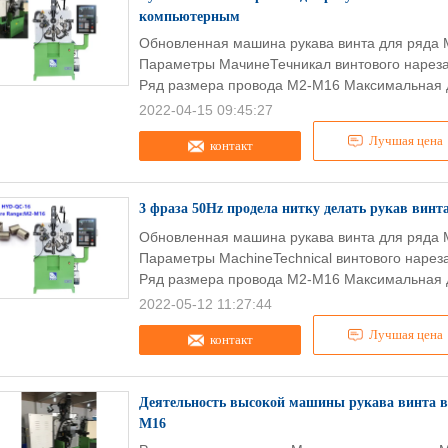
компьютерным
Обновленная машина рукава винта для ряда 
Параметры МачинеТечникал винтового нареза
Ряд размера провода М2-М16 Максимальная д
2022-04-15 09:45:27
Лучшая цена
контакт
3 фраза 50Hz продела нитку делать рукав вин
Обновленная машина рукава винта для ряда 
Параметры MachineTechnical винтового нарез
Ряд размера провода M2-M16 Максимальная д
2022-05-12 11:27:44
Лучшая цена
контакт
Деятельность высокой машины рукава винта вы
М16