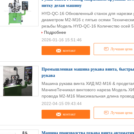
нитку делая машину
HYD-QC-16 Обновленный станок для нарезки 
диаметром M2-M16 с пятью осями Технически
резьбы Модель HYD-QC-16 Количество осей 5 
Подробнее
2026-01-16 15:51:46
Лучшая цена
контакт
Промышленная машина рукава винта, быстрый
рукава
Машина рукава винта ХИД М2-М16 & продета
МачинеТечникал винтового нареза Модель ХИД
провода М2-М16 Максимальная длина провод
2022-04-15 09:43:44
Лучшая цена
контакт
Машина производства рукава винта автоматич