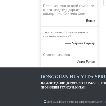
Пятая машина от этой компании
снова, надежда держать
объединить. Спасибо Хелен
—— Бентх
Терпеливое обслуживание и
славная машина!!
—— Чарльз Баркар
Славная машина
—— Анил Рохан
DONGGUAN HUA YI DA SPRI
101, 4-ОЕ ЗДАНИЕ, ДОРОГА NO.1 XINGYUE, 
ПРОВИНЦИЯ ГУАНДУН, КИТАЙ
Мобильный сайт
политика конфиденциальности
｜ 