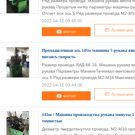
Ряд размера провода: Машина рукава винта 
рукава Продетые нитку параметры машины ру
Отсчет оси ось 5 Ряд размера провода М2-М1
2022-04-15 09:45:00
Лучшая цена
контакт
Промышленная ось 141м машины 5 рукава вин
питаясь скорость
Размер провода ХИД-КК-16: Машина рукава в
рукава Параметры МачинеТечникал винтового
ось 5 Ряд размера провода М2-М16 Максимал
2022-04-15 09:44:08
Лучшая цена
контакт
141m / Машина производства рукава минуты 5 
точностью
Диаметр твердотянутого провода: M2-M16 про