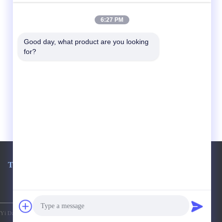
6:27 PM
Good day, what product are you looking 
for?
Телефон:
86-0769-82786825
 Da Spring Machinery Co., Ltd. All Rights Reserved.