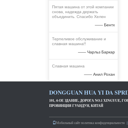
Пятая машина от этой компании
снова, надежда держать
объединить. Спасибо Хелен
—— Бентх
Терпеливое обслуживание и
славная машина!!
—— Чарльз Баркар
Славная машина
—— Анил Рохан
DONGGUAN HUA YI DA SPRI
101, 4-ОЕ ЗДАНИЕ, ДОРОГА NO.1 XINGYUE, 
ПРОВИНЦИЯ ГУАНДУН, КИТАЙ
Мобильный сайт
политика конфиденциальности
｜ 