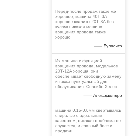
Перед-после продаж такое же
хорошее, машина 40Т-3А
хорошее квалиты.20Т-3А без
кулачк никакая машина
вращения провода также
хорошо.
—— Буласито
Их машина с функцией
вращения провода, модельное
20Т-12А хороша, они
обеспечивает свободную замену
и также пунктуальный для
обслуживания. Спасибо Хелен
—— Алексджендро
машина 0.15-0.8мм свертываясь
спиралью с идеальным
качеством, никакая проблема не
случается, и славный босс и
продажи