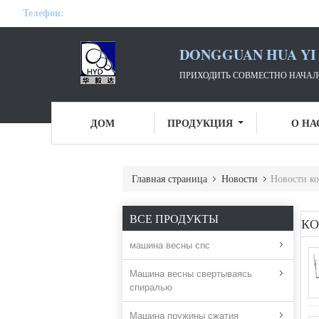
Телефон:
DONGGUAN HUA YI 
ПРИХОДИТЬ СОВМЕСТНО НАЧАЛО
ДОМ
ПРОДУКЦИЯ
О НА
Главная страница
Новости
Новости к
ВСЕ ПРОДУКТЫ
КО
машина весны cnc
Машина весны свертываясь
спиралью
Машина пружины сжатия