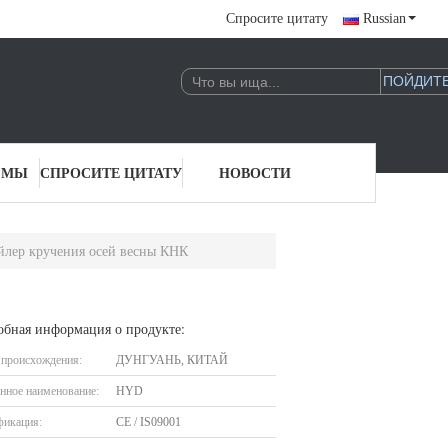
Спросите цитату
Russian
 МЫ
СПРОСИТЕ ЦИТАТУ
НОВОСТИ
йлер кручения осей весны КНК
обная информация о продукте:
 происхождения:
ДУНГУАНЬ, КИТАЙ
нное наименование:
HYD
фикация:
CE / IS09001