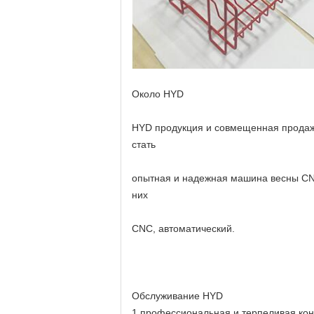
Около HYD
HYD продукция и совмещенная продаж
стать
опытная и надежная машина весны CNC
них
CNC, автоматический.
Обслуживание HYD
1 профессиональная и терпеливая кон