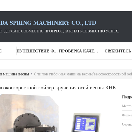
DA SPRING MACHINERY CO., LTD
; ДЕРЖАТЬ СОВМЕСТНО ПРОГРЕСС; РАБОТАТЬ СОВМЕСТНО УСПЕХ.
С
ПУТЕШЕСТВИЕ ФАБРИКИ
ПРОВЕРКА КАЧЕСТВА
СВЯЖИТЕСЬ
я машина весны
6 типов гибочная машина весны/высокоскоростной ко
ысокоскоростной койлер кручения осей весны КНК
Подр
Место
Фирме
Серти