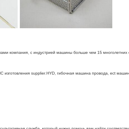
ами компания, с индустрией машины больше чем 15 многолетних о
 изготовления supplier.HYD, гибочная машина провода, ect маши
сультативная служба, который нужно помочь вам найти соответст