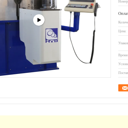
Номер
Оплат
Количе
Цена:
Упаков
Время 
Услови
Постав