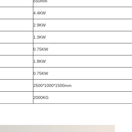
550mm
4.4KW
2.9KW
1.3KW
0.75KW
1.8KW
0.75KW
2500*1000*1500mm
2000KG