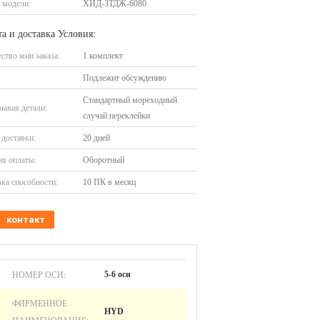
 модели:
ХИД-ЗТДЖ-6080
а и доставка Условия:
ство мин заказа:
1 комплект
Подлежит обсуждению
Стандартный мореходный
ывая детали:
случай переклейки
доставки:
20 дней
я оплаты:
Оборотный
ка способности:
10 ПК в месяц
контакт
НОМЕР ОСИ:
5-6 оси
ФИРМЕННОЕ
HYD